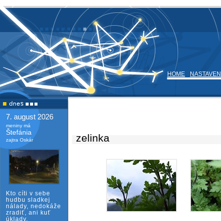
HOME
NASTAVEN
7. august 2026
meniny má
Štefánia
zelinka
zajtra Oskár
Kto cíti v sebe
hudbu sladkej
nálady, nedokáže
zradiť, ani kuť
úklady.