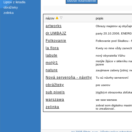
Liptov z lietadla
obrážteky
zelinka
názov
popis
artworks
Obrazy majstrov aj obyčaj
dr.UMBAJZ
party 20.10.2006, ENERGY
Folkovanie
Folkovanie pod Skalkou - f
la flora
Kvety vo mne vždy zanecha
labute
nový obyvatelia Váhu
motýle žijúce v skleníku
motýl1
jazere
nature
zaujimave zabery [zdroj: n
Nová serveroňa - návrhy
Tu sú návrhy serverovní
obrážteky
pre userov
sub pixels
|r|g|b|crt obrazovka zblízk
warszawa
we saw warsaw.
zobral som digitalnu masi
zelinka
to zrealizoval:.
(c) 2005 Fibris, s.r.o., Všetky práva vyhraden