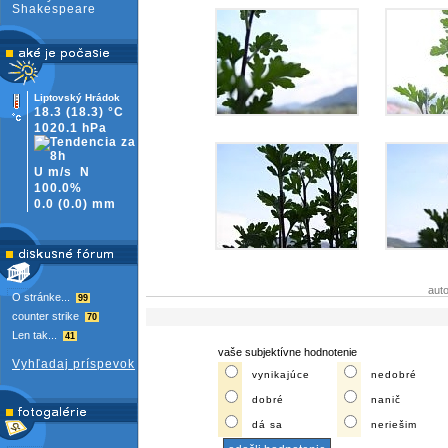
Shakespeare
Liptovský Hrádok
18.3
(18.3)
°C
1020.1 hPa
U m/s
N
100.0%
0.0
(
0.0)
mm
aut
O stránke...
99
counter strike
70
Len tak...
41
vaše subjektívne hodnotenie
Vyhľadaj príspevok
vynikajúce
nedobré
dobré
nanič
dá sa
neriešim