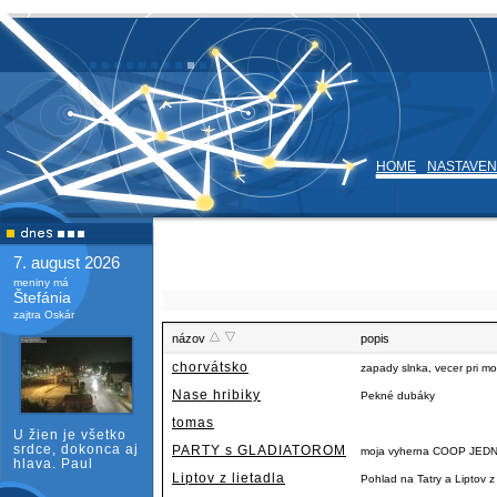
HOME
NASTAVEN
7. august 2026
meniny má
Štefánia
zajtra Oskár
názov
popis
chorvátsko
zapady slnka, vecer pri m
Nase hribiky
Pekné dubáky
tomas
U žien je všetko
srdce, dokonca aj
PARTY s GLADIATOROM
moja vyherna COOP JE
hlava. Paul
Liptov z lietadla
Pohlad na Tatry a Liptov