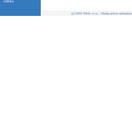
zelinka
(c) 2005 Fibris, s.r.o., Všetky práva vyhraden