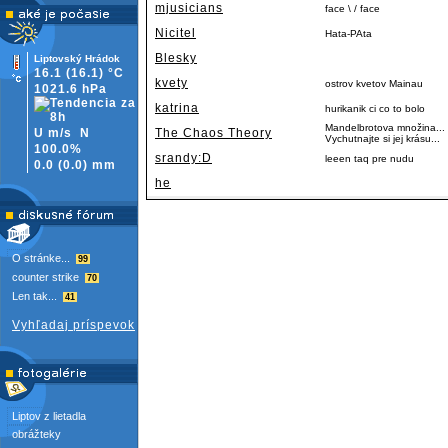
mjusicians
face \ / face
Nicitel
Hata-PAta
Blesky
Liptovský Hrádok
16.1
(16.1)
°C
kvety
ostrov kvetov Mainau
1021.6 hPa
katrina
hurikanik ci co to bolo
Mandelbrotova množina... J
U m/s
N
The Chaos Theory
Vychutnajte si jej krásu...
100.0%
srandy:D
leeen taq pre nudu
0.0
(
0.0)
mm
he
O stránke...
99
counter strike
70
Len tak...
41
Vyhľadaj príspevok
Liptov z lietadla
obrážteky