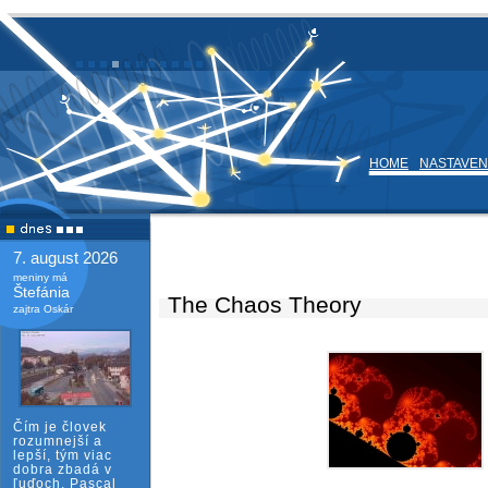
HOME
NASTAVEN
7. august 2026
meniny má
Štefánia
The Chaos Theory
zajtra Oskár
Čím je človek
rozumnejší a
lepší, tým viac
dobra zbadá v
ľuďoch. Pascal