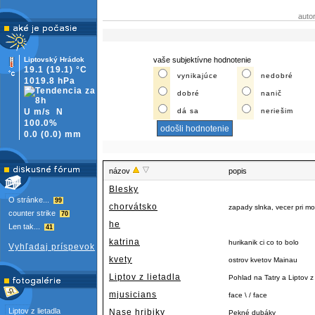
auto
Liptovský Hrádok
vaše subjektívne hodnotenie
19.1
(19.1)
°C
vynikajúce
nedobré
1019.8 hPa
dobré
nanič
U m/s
N
dá sa
neriešim
100.0%
0.0
(
0.0)
mm
názov
popis
Blesky
O stránke...
99
chorvátsko
zapady slnka, vecer pri m
counter strike
70
he
Len tak...
41
katrina
hurikanik ci co to bolo
Vyhľadaj príspevok
kvety
ostrov kvetov Mainau
Liptov z lietadla
Pohlad na Tatry a Liptov
mjusicians
face \ / face
Liptov z lietadla
Nase hribiky
Pekné dubáky