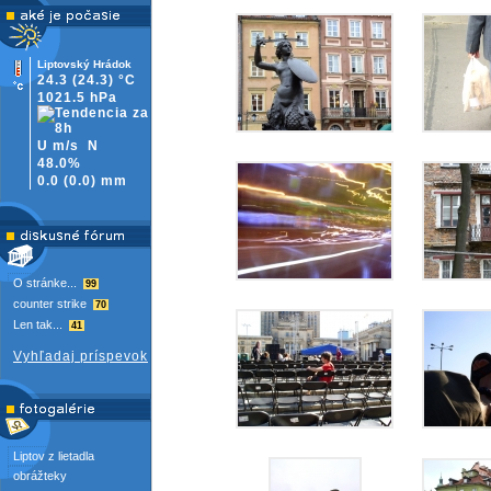
Liptovský Hrádok
24.3
(24.3)
°C
1021.5 hPa
U m/s
N
48.0%
0.0
(
0.0)
mm
O stránke...
99
counter strike
70
Len tak...
41
Vyhľadaj príspevok
Liptov z lietadla
obrážteky