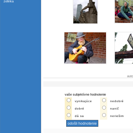
zelinka
aut
vaše subjektívne hodnotenie
vynikajúce
nedobré
dobré
nanič
dá sa
neriešim