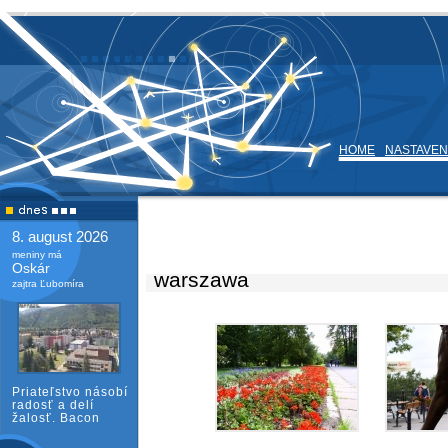
HOME
NASTAVEN
8. august 2026
meniny má
Oskár
warszawa
zajtra Ľubomíra
Priateľstvo násobí
radosť a delí
žalosť. Bacon