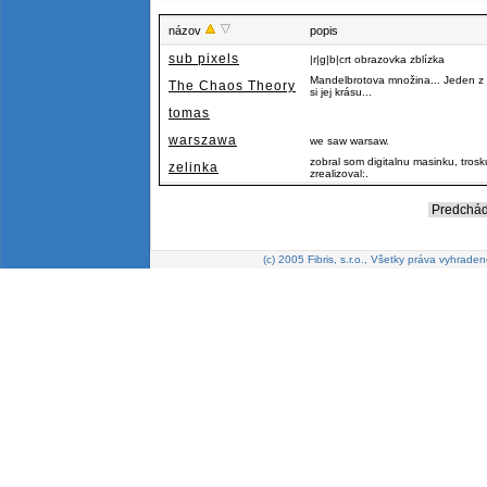
názov
popis
sub pixels
|r|g|b|crt obrazovka zblízka
Mandelbrotova množina... Jeden z n
The Chaos Theory
si jej krásu...
tomas
warszawa
we saw warsaw.
zobral som digitalnu masinku, tros
zelinka
zrealizoval:.
Predchád
(c) 2005 Fibris, s.r.o., Všetky práva vyhraden