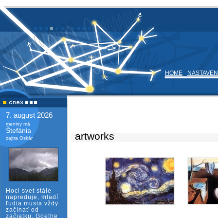
HOME
NASTAVEN
7. august 2026
meniny má
Štefánia
artworks
zajtra Oskár
Hoci svet stále
napreduje, mladí
ľudia musia vždy
začínať od
začiatku. Goethe