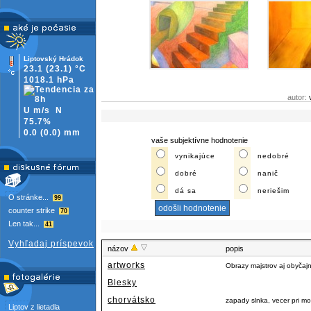
Liptovský Hrádok
23.1
(23.1)
°C
1018.1 hPa
autor:
U m/s
N
75.7%
0.0
(
0.0)
mm
vaše subjektívne hodnotenie
vynikajúce
nedobré
dobré
nanič
dá sa
neriešim
O stránke...
99
counter strike
70
Len tak...
41
Vyhľadaj príspevok
názov
popis
artworks
Obrazy majstrov aj obyčaj
Blesky
chorvátsko
zapady slnka, vecer pri m
Liptov z lietadla