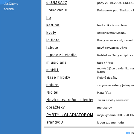
dr.UMBAJZ
party 20.10.2006, ENERGY
obrážteky
zelinka
Folkovanie
Folkovanie pod Skalkou - f
he
katrina
hurikanik ci co to bolo
kvety
ostrov kvetov Mainau
la flora
Kvety vo mne vždy zanecha
labute
nový obyvatelia Váhu
Liptov z lietadla
Pohlad na Tatry a Liptov
mjusicians
face \ / face
motýle žijúce v skleníku
motýl1
jazere
Nase hribiky
Pekné dubáky
nature
zaujimave zabery [zdroj: n
Nicitel
Hata-PAta
Nová serveroňa - návrhy
Tu sú návrhy serverovní
obrážteky
pre userov
PARTY s GLADIATOROM
moja vyherna COOP JE
srandy:D
leeen taq pre nudu