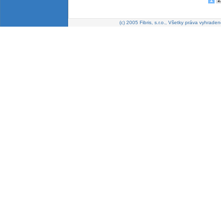
1
2
(c) 2005 Fibris, s.r.o., Všetky práva vyhraden