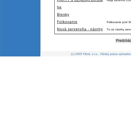
PARTY s GLADIATOROM
moja vyherna C
he
Blesky
Folkovanie
Folkovanie pod Sk
Nová serveroňa - návrhy
Tu sú návrhy ser
Predchád
(c) 2005 Fibris, s.r.o., Všetky práva vyhraden