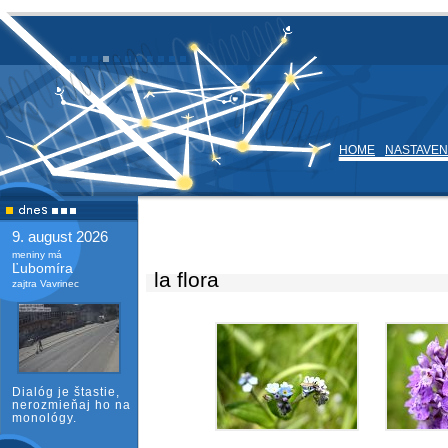
HOME
NASTAVEN
9. august 2026
meniny má
Ľubomíra
la flora
zajtra Vavrinec
Dialóg je štastie,
nerozmieňaj ho na
monológy.