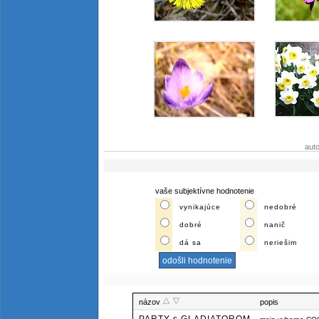
aut
vaše subjektívne hodnotenie
vynikajúce
nedobré
dobré
nanič
dá sa
neriešim
názov
popis