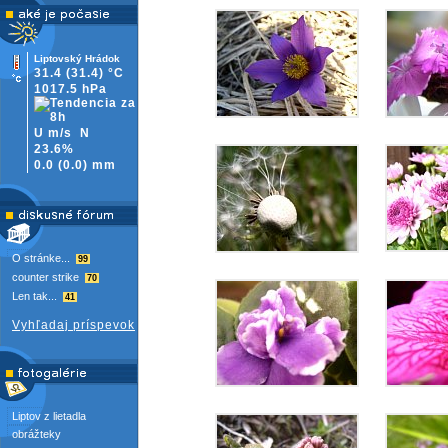
Liptovský Hrádok
31.4
(31.4)
°C
1017.5 hPa
U m/s
N
23.6%
0.0
(
0.0)
mm
O stránke...
99
counter strike
70
Len tak...
41
Vyhľadaj príspevok
Liptov z lietadla
obrážteky