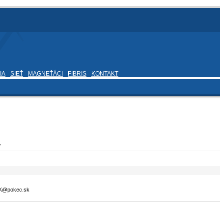
IA
SIEŤ
MAGNEŤÁCI
FIBRIS
KONTAKT
7
ocK@pokec.sk