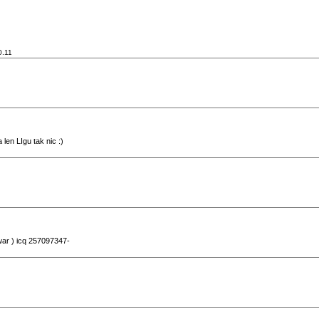
0.11
len LIgu tak nic :)
war ) icq 257097347-