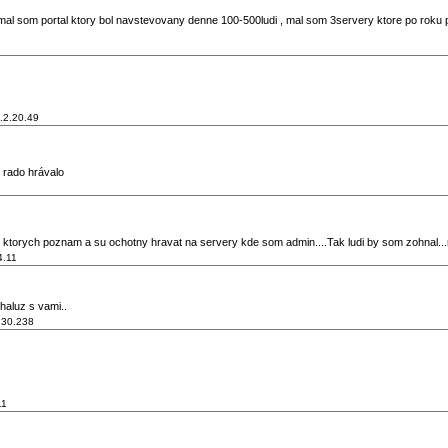
 mal som portal ktory bol navstevovany denne 100-500ludi , mal som 3servery ktore po roku pad
.2.20.49
 rado hrávalo
torych poznam a su ochotny hravat na servery kde som admin....Tak ludi by som zohnal...na
4.11
haluz s vami..
.30.238
11