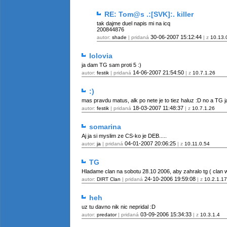
RE: Tom@s .:[SVK]:. killer
tak dajme duel napis mi na icq
200844876
30-06-2007
15:12:44
autor:
shade
| pridaná
| z
10.13.
lolovia
ja dam TG sam proti 5 :)
14-06-2007
21:54:50
autor:
festik
| pridaná
| z
10.7.1.26
:)
mas pravdu matus, alk po nete je to tiez haluz :D no a TG ja 
18-03-2007
11:48:37
autor:
festik
| pridaná
| z
10.7.1.26
somarina
Aj ja si myslim ze CS-ko je DEB.....
04-01-2007
20:06:25
autor:
ja
| pridaná
| z
10.11.0.54
TG
Hladame clan na sobotu 28.10 2006, aby zahralo tg ( clan 
24-10-2006
19:59:08
autor:
DIRT Clan
| pridaná
| z
10.2.1.17
heh
uz tu davno nik nic nepridal :D
03-09-2006
15:34:33
autor:
predator
| pridaná
| z
10.3.1.4