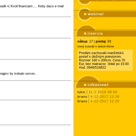
li =( Kvoli financiam ,... Keby daco e-mail
nákup
: 17 |
predaj
: 93
nový inzerát v sekcii rôzne
Predám zachovalú manželskú
posteľ s úložným priestorom.
Rozmer 160 x 200cm. Cena 70
Eur, bez matracov .Volať po 15:00
Hod. 0948/516822
jprv by trebalo server..
lukic
11-1-2018
08:56
brano
4-12-2017
12:26
brano
4-12-2017
12:20