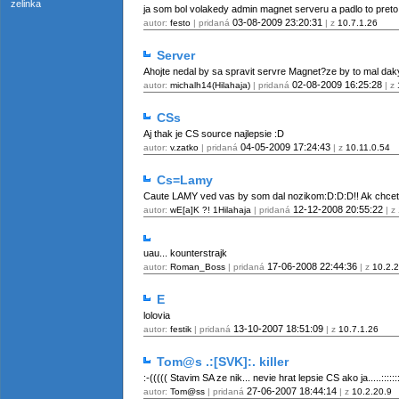
zelinka
ja som bol volakedy admin magnet serveru a padlo to preto 
03-08-2009
23:20:31
autor:
festo
| pridaná
| z
10.7.1.26
Server
Ahojte nedal by sa spravit servre Magnet?ze by to mal daky
02-08-2009
16:25:28
autor:
michalh14(Hilahaja)
| pridaná
| z
CSs
Aj thak je CS source najlepsie :D
04-05-2009
17:24:43
autor:
v.zatko
| pridaná
| z
10.11.0.54
Cs=Lamy
Caute LAMY ved vas by som dal nozikom:D:D:D!! Ak chcete
12-12-2008
20:55:22
autor:
wE[a]K ?! 1Hilahaja
| pridaná
| z
uau... kounterstrajk
17-06-2008
22:44:36
autor:
Roman_Boss
| pridaná
| z
10.2.
E
lolovia
13-10-2007
18:51:09
autor:
festik
| pridaná
| z
10.7.1.26
Tom@s .:[SVK]:. killer
:-((((( Stavim SA ze nik... nevie hrat lepsie CS ako ja.....:::::::::
27-06-2007
18:44:14
autor:
Tom@ss
| pridaná
| z
10.2.20.9