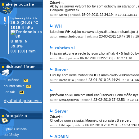
Zdravim ,
Ak by sa server vytvoril bol by som ochotny sa starat on ,
Halajko01@azet.sk
15-04-2011
22:34:19
autor:
Merlo
| pridaná
| z
10.34.134.11
Liptovský Hrádok
26.0
(26.0)
°C
WH
1019.4 hPa
kdo chce WH zajdite na www.tobys.dk a inac nehackujte :)
23-03-2011
18:47:16
autor:
roman.bobrovcan
| pridaná
| z
10
U m/s
N
39.8%
zahrám si
0.0
(
0.0)
mm
Hrávam aktívne a vedle by som zhonať tak 4 - 5 lludí čo by
06-07-2010
23:27:08
autor:
floro
| pridaná
| z
10.2.11.10
Server
Ludi by som vedel zohnat na ICQ mam okolo 200kontaktov k
23-04-2010
23:44:24
O stránke...
autor:
michalh14
| pridaná
| z
10.34.13
99
counter strike
70
Len tak...
41
pridávam sa ku ľudkom ktorí chcú server:D lebo môže byť 
23-02-2010
17:42:53
autor:
iveta.spirkova
| pridaná
| z
10.34
Vyhľadaj príspevok
Server
Zdravim
Chcel by som sa spitat Magnetu ci spravia cS servery
06-02-2010
23:07:10
autor:
Hilahaja
| pridaná
| z
10.34.134.
Liptov z lietadla
obrážteky
ADMIN