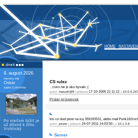
HOME
NASTAVEN
8. august 2026
meniny má
CS rulez
Oskár
...csko nie je ako byvalo ;(
zajtra Ľubomíra
17-10-2005
21:11:12
autor:
matush@8
| pridaná
z
10.0.0.24
Pridaj príspevok
kto ce duel piste na icq 359183531, alebo mail Punk182r
Po niečom túžiť je
24-07-2011
14:03:50
autor:
peate
| pridaná
| z
10.1.3.8
už dôvod k žitiu.
Vrchlický
Server