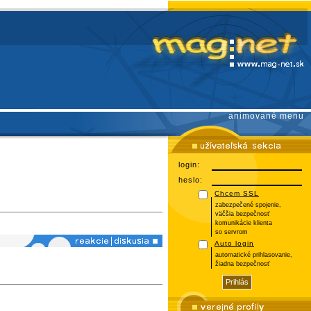
animované menu
login:
heslo:
Chcem SSL
zabezpečené spojenie,
väčšia bezpečnosť
komunikácie klienta
so servrom
Auto login
automatické prihlasovanie,
žiadna bezpečnosť