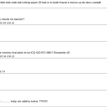
lebo bolo malo ludi zohnaj aspon 20 ludi co to bude hravat a mozno sa da nieco zariadit
 clovek na starosti:?
10.34.134.11
 somnou hrat piste mi na ICQ 423-871-588 !! Dostanete xD
10.34.134.11
20.74
............ keby ste videli ty kokos ??!!!!!!!!