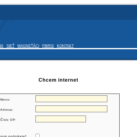
IA
SIEŤ
MAGNEŤÁCI
FIBRIS
KONTAKT
Chcem internet
Meno:
Adresa:
Číslo OP:
som podnikateľ: