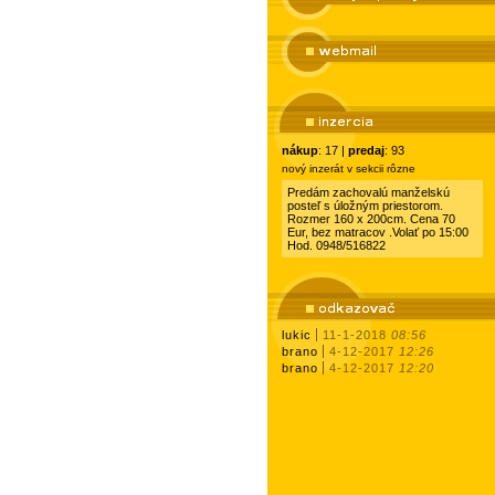
nákup
: 17 |
predaj
: 93
nový inzerát v sekcii rôzne
Predám zachovalú manželskú
posteľ s úložným priestorom.
Rozmer 160 x 200cm. Cena 70
Eur, bez matracov .Volať po 15:00
Hod. 0948/516822
lukic
11-1-2018
08:56
brano
4-12-2017
12:26
brano
4-12-2017
12:20