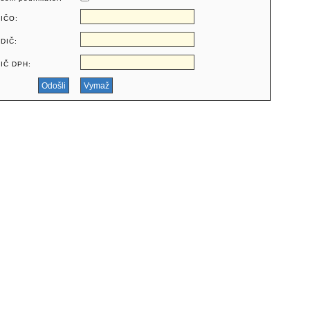
IČO:
DIČ:
IČ DPH: