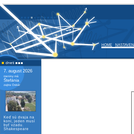
HOME
NASTAVEN
7. august 2026
meniny má
Štefánia
zajtra Oskár
Keď sú dvaja na
koni, jeden musí
byť vzadu.
Shakespeare