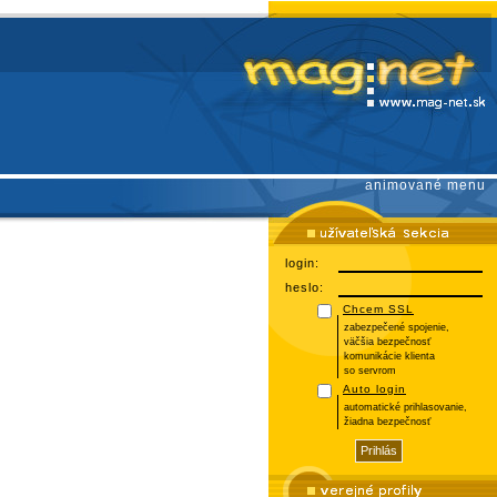
animované menu
login:
heslo:
Chcem SSL
zabezpečené spojenie,
väčšia bezpečnosť
komunikácie klienta
so servrom
Auto login
automatické prihlasovanie,
žiadna bezpečnosť