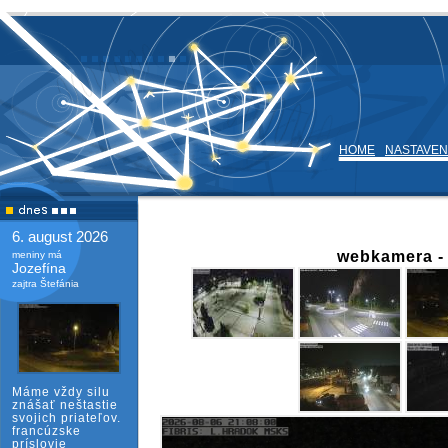
HOME
NASTAVEN
6. august 2026
webkamera 
meniny má
Jozefína
zajtra Štefánia
Máme vždy silu
znášať neštastie
svojich priateľov.
francúzske
príslovie