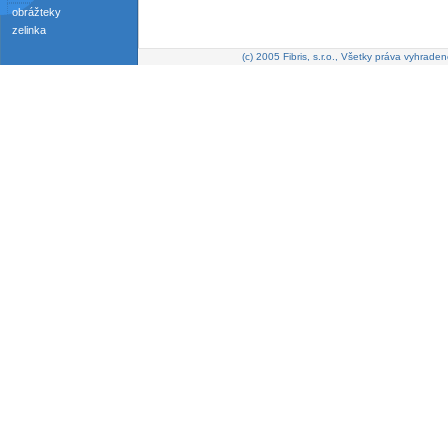
obrážteky
zelinka
(c) 2005 Fibris, s.r.o., Všetky práva vyhraden