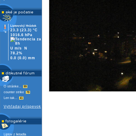
Liptovský Hrádok
23.3
(23.3)
°C
1016.6 hPa
U m/s
N
78.2%
0.0
(
0.0)
mm
O stránke...
99
counter strike
70
Len tak...
41
Vyhľadaj príspevok
Liptov z lietadla