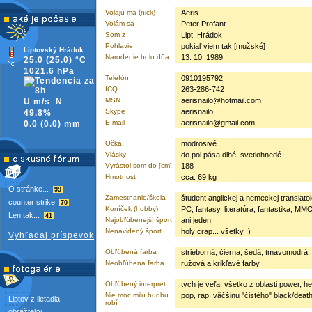
Volajú ma (nick)
Aeris
Volám sa
Peter Profant
Som z
Lipt. Hrádok
Pohlavie
pokiaľ viem tak [mužské]
Liptovský Hrádok
Narodenie bolo dňa
13. 10. 1989
25.0
(25.0)
°C
1021.6 hPa
Telefón
0910195792
ICQ
263-286-742
MSN
aerisnailo@hotmail.com
U m/s
N
Skype
aerisnailo
49.8%
E-mail
aerisnailo@gmail.com
0.0
(
0.0)
mm
Očká
modrosivé
Vlásky
do pol pása dlhé, svetlohnedé
Vyrástol som do [cm]
188
Hmotnosť
cca. 69 kg
O stránke...
99
Zamestnanie/škola
študent anglickej a nemeckej translatoló
counter strike
70
Koníček (hobby)
PC, fantasy, literatúra, fantastika, 
Len tak...
41
Najobľúbenejší šport
ani jeden
Nenávidený šport
holy crap... všetky :)
Vyhľadaj príspevok
Obľúbená farba
strieborná, čierna, šedá, tmavomodrá
Neobľúbená farba
ružová a krikľavé farby
Obľúbený interpret
tých je veľa, všetko z oblasti power, 
Nie moc milú hudbu
pop, rap, väčšinu "čistého" black/deat
Liptov z lietadla
robí
obrážteky