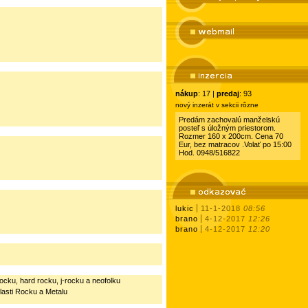
nákup
: 17 |
predaj
: 93
nový inzerát v sekcii rôzne
Predám zachovalú manželskú
posteľ s úložným priestorom.
Rozmer 160 x 200cm. Cena 70
Eur, bez matracov .Volať po 15:00
Hod. 0948/516822
lukic
11-1-2018
08:56
brano
4-12-2017
12:26
brano
4-12-2017
12:20
rocku, hard rocku, j-rocku a neofolku
blasti Rocku a Metalu