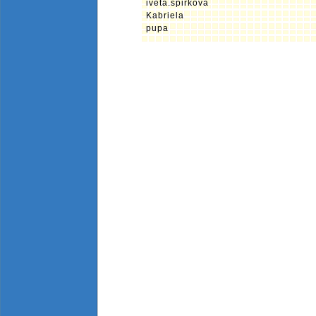
iveta.spirkova
Kabriela
pupa