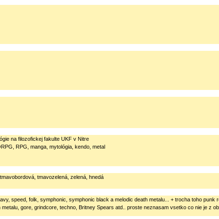
gie na filozofickej fakulte UKF v Nitre
MMORPG, RPG, manga, mytológia, kendo, metal
, tmavobordová, tmavozelená, zelená, hnedá
heavy, speed, folk, symphonic, symphonic black a melodic death metalu... + trocha toho punk 
h metalu, gore, grindcore, techno, Britney Spears atd.. proste neznasam vsetko co nie je z o