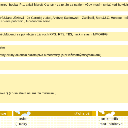
 herec, bodka :P ... a tiež Maroš Kramár - za to, že sa na ňom vždy musím smiať keď ho vid
á&Jana Jůzlová - 2x Čarodej v akci, Andrzej Sapkowski - Zaklínač, Barb&J.C. Hendee - séri
- Krvavé pohraničí, Gordonova země ...
oji obľúbenci sa pohybujú v žánroch RPG, RTS, TBS, hack n slash, MMORPG
pivo
šetky druhy alkoholu okrem piva a medoviny (s príležitostnými výnimkami)
ká :) (čo sa stáva asi raz za milénium :)
!llusion
jan.kmetik
(_ucky
marusiakovci