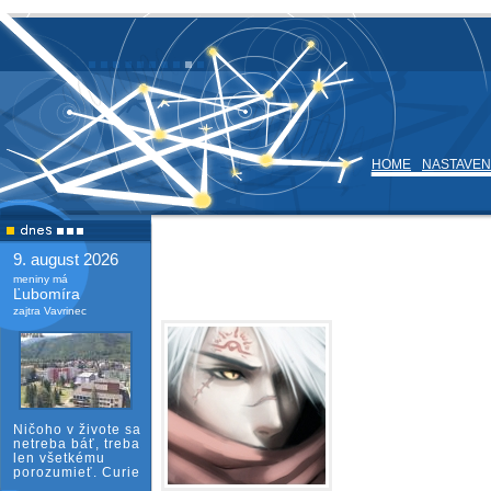
HOME
NASTAVEN
9. august 2026
meniny má
Ľubomíra
zajtra Vavrinec
Ničoho v živote sa
netreba báť, treba
len všetkému
porozumieť. Curie