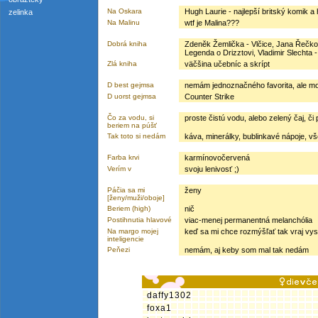
Na Oskara
Hugh Laurie - najlepší britský komik a
zelinka
Na Malinu
wtf je Malina???
Dobrá kniha
Zdeněk Žemlička - Vlčice, Jana Řečkov
Legenda o Drizztovi, Vladimir Slechta 
Zlá kniha
väčšina učebníc a skrípt
D best gejmsa
nemám jednoznačného favorita, ale m
D uorst gejmsa
Counter Strike
Čo za vodu, si
proste čistú vodu, alebo zelený čaj, či 
beriem na púšť
Tak toto si nedám
káva, minerálky, bublinkavé nápoje, v
Farba krvi
karmínovočervená
Verím v
svoju lenivosť ;)
Páčia sa mi
ženy
[ženy/muži/oboje]
Beriem (high)
nič
Postihnutia hlavové
viac-menej permanentná melanchólia
Na margo mojej
keď sa mi chce rozmýšľať tak vraj vyso
inteligencie
Peňezi
nemám, aj keby som mal tak nedám
daffy1302
foxa1