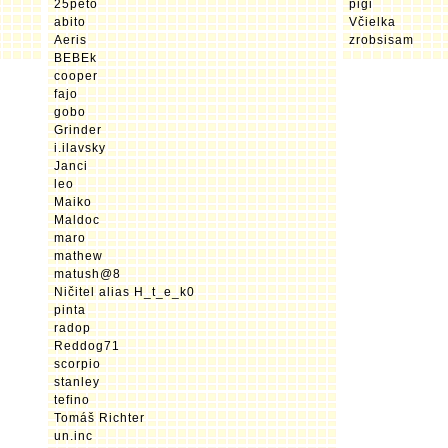
25peto
pigi
abito
Včielka
Aeris
zrobsisam
BEBEk
cooper
fajo
gobo
Grinder
i.ilavsky
Janci
leo
Maiko
Maldoc
maro
mathew
matush@8
Ničitel alias H_t_e_k0
pinta
radop
Reddog71
scorpio
stanley
tefino
Tomáš Richter
un.inc