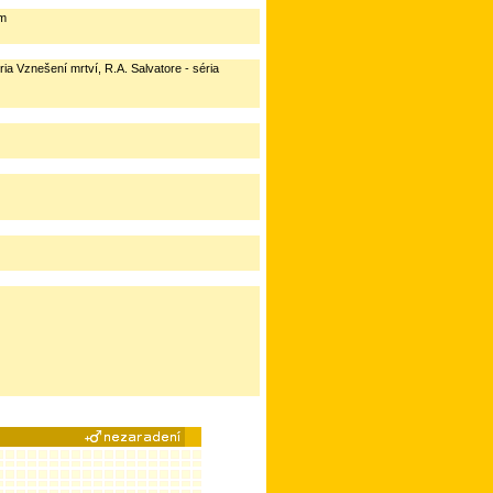
ím
a Vznešení mrtví, R.A. Salvatore - séria