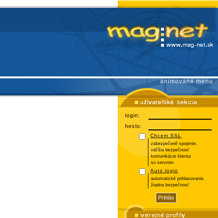
animované menu
login:
heslo:
Chcem SSL
zabezpečené spojenie,
väčšia bezpečnosť
komunikácie klienta
so servrom
Auto login
automatické prihlasovanie,
žiadna bezpečnosť