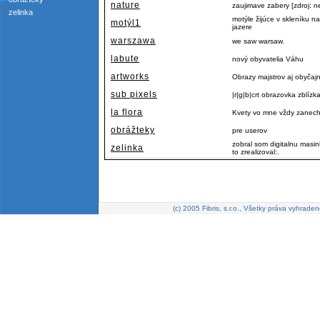
nature
zaujimave zabery [zdroj: n
zelinka
motýle žijúce v skleníku
motýl1
jazere
warszawa
we saw warsaw.
labute
nový obyvatelia Váhu
artworks
Obrazy majstrov aj obyčaj
sub pixels
|r|g|b|crt obrazovka zblízk
la flora
Kvety vo mne vždy zanecha
obrážteky
pre userov
zobral som digitalnu masi
zelinka
to zrealizoval:.
(c) 2005 Fibris, s.r.o., Všetky práva vyhraden