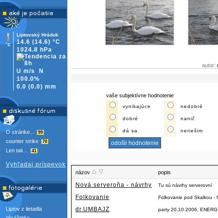
Liptovský Hrádok
14.6
(14.6)
°C
1024.8 hPa
autor:
U m/s
N
100.0%
0.0
(
0.0)
mm
vaše subjektívne hodnotenie
vynikajúce
nedobré
dobré
nanič
dá sa
neriešim
O stránke...
99
counter strike
70
Len tak...
41
Vyhľadaj príspevok
názov
popis
Nová serveroňa - návrhy
Tu sú návrhy serverovní
Folkovanie
Folkovanie pod Skalkou - f
Liptov z lietadla
dr.UMBAJZ
party 20.10.2006, ENERGY
obrážteky