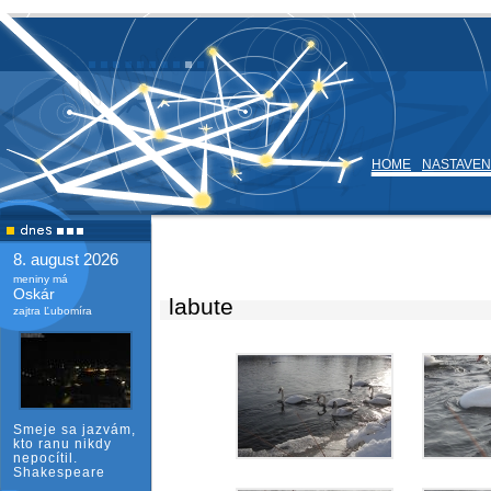
HOME
NASTAVEN
8. august 2026
meniny má
Oskár
labute
zajtra Ľubomíra
Smeje sa jazvám,
kto ranu nikdy
nepocítil.
Shakespeare