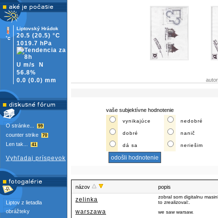
Liptovský Hrádok
20.5
(20.5)
°C
1019.7 hPa
U m/s
N
56.8%
0.0
(
0.0)
mm
auto
vaše subjektívne hodnotenie
vynikajúce
nedobré
O stránke...
99
dobré
nanič
counter strike
70
Len tak...
41
dá sa
neriešim
Vyhľadaj príspevok
názov
popis
zobral som digitalnu masi
zelinka
Liptov z lietadla
to zrealizoval:.
obrážteky
warszawa
we saw warsaw.