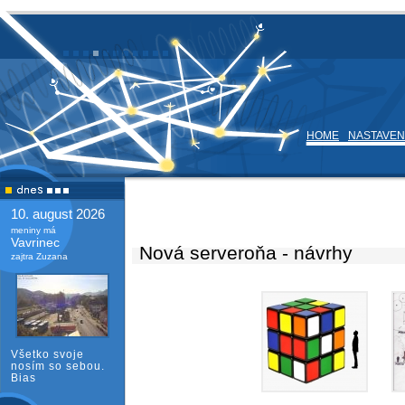
HOME
NASTAVEN
10. august 2026
meniny má
Vavrinec
Nová serveroňa - návrhy
zajtra Zuzana
Všetko svoje
nosím so sebou.
Bias