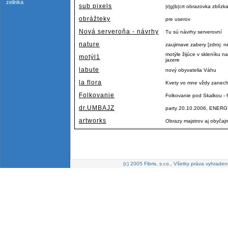
zelinka
sub pixels
|r|g|b|crt obrazovka zblízk
obrážteky
pre userov
Nová serveroňa - návrhy
Tu sú návrhy serverovní
nature
zaujimave zabery [zdroj: n
motýle žijúce v skleníku
motýl1
jazere
labute
nový obyvatelia Váhu
la flora
Kvety vo mne vždy zanecha
Folkovanie
Folkovanie pod Skalkou - f
dr.UMBAJZ
party 20.10.2006, ENERGY
artworks
Obrazy majstrov aj obyčaj
(c) 2005 Fibris, s.r.o., Všetky práva vyhraden