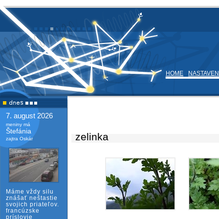
HOME
NASTAVEN
7. august 2026
meniny má
Štefánia
zelinka
zajtra Oskár
Máme vždy silu
znášať neštastie
svojich priateľov.
francúzske
príslovie