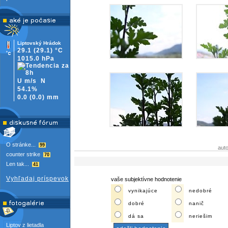
Liptovský Hrádok
29.1
(29.1)
°C
1015.0 hPa
U m/s
N
54.1%
0.0
(
0.0)
mm
O stránke...
99
aut
counter strike
70
Len tak...
41
Vyhľadaj príspevok
vaše subjektívne hodnotenie
vynikajúce
nedobré
dobré
nanič
dá sa
neriešim
Liptov z lietadla