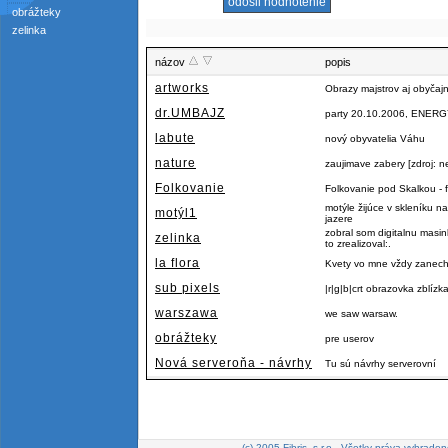
obrážteky
zelinka
názov
popis
artworks
Obrazy majstrov aj obyčaj
dr.UMBAJZ
party 20.10.2006, ENERGY
labute
nový obyvatelia Váhu
nature
zaujimave zabery [zdroj: n
Folkovanie
Folkovanie pod Skalkou - f
motýle žijúce v skleníku
motýl1
jazere
zobral som digitalnu masi
zelinka
to zrealizoval:.
la flora
Kvety vo mne vždy zanecha
sub pixels
|r|g|b|crt obrazovka zblízk
warszawa
we saw warsaw.
obrážteky
pre userov
Nová serveroňa - návrhy
Tu sú návrhy serverovní
(c) 2005 Fibris, s.r.o., Všetky práva vyhraden