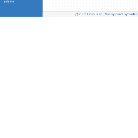
zelinka
(c) 2005 Fibris, s.r.o., Všetky práva vyhraden