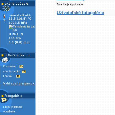
Stránka je v príprave.
Užívateľské fotogalérie
Liptovský Hrádok
16.5
(16.5)
°C
1023.5 hPa
U m/s
N
100.0%
0.0
(
0.0)
mm
O stránke...
99
counter strike
70
Len tak...
41
Vyhľadaj príspevok
Liptov z lietadla
obrážteky