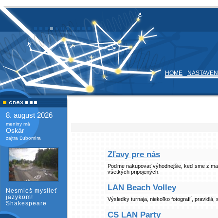
HOME
NASTAVEN
8. august 2026
meniny má
Oskár
zajtra Ľubomíra
Zľavy pre nás
Poďme nakupovať výhodnejšie, keď sme z magn
všetkých pripojených.
LAN Beach Volley
Nesmieš myslieť
jazykom!
Výsledky turnaja, niekoľko fotografií, pravidlá,
Shakespeare
CS LAN Party