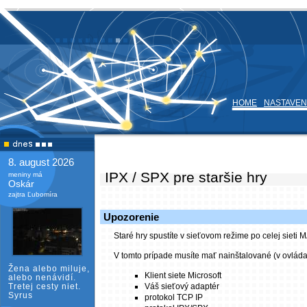
HOME
NASTAVEN
8. august 2026
IPX / SPX pre staršie hry
meniny má
Oskár
zajtra Ľubomíra
Upozorenie
Staré hry spustíte v sieťovom režime po celej sieti
V tomto prípade musíte mať nainštalované (v ovláda
Žena alebo miluje,
Klient siete Microsoft
alebo nenávidí.
Tretej cesty niet.
Váš sieťový adaptér
Syrus
protokol TCP IP