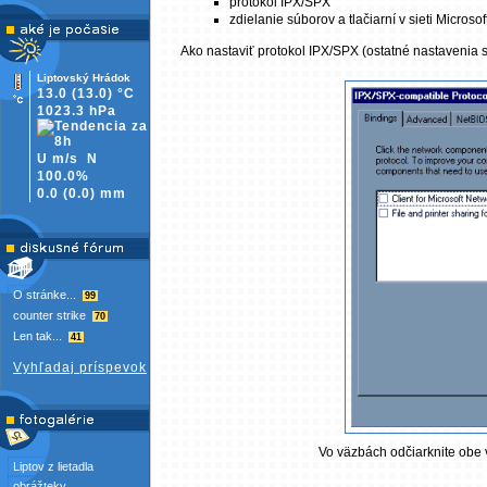
protokol IPX/SPX
zdielanie súborov a tlačiarní v sieti Microsof
Ako nastaviť protokol IPX/SPX (ostatné nastavenia 
Liptovský Hrádok
13.0
(13.0)
°C
1023.3 hPa
U m/s
N
100.0%
0.0
(
0.0)
mm
O stránke...
99
counter strike
70
Len tak...
41
Vyhľadaj príspevok
Vo väzbách odčiarknite obe 
Liptov z lietadla
obrážteky