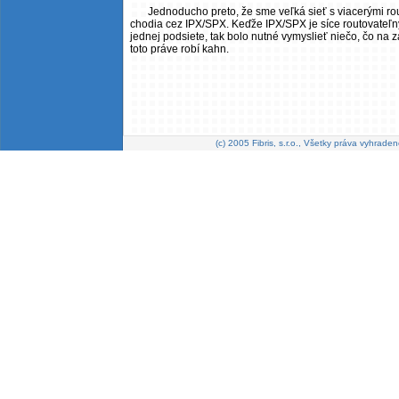
Jednoducho preto, že sme veľká sieť s viacerými rout
chodia cez IPX/SPX. Keďže IPX/SPX je síce routovateľný 
jednej podsiete, tak bolo nutné vymyslieť niečo, čo na z
toto práve robí kahn.
(c) 2005 Fibris, s.r.o., Všetky práva vyhraden