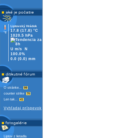
Liptovský Hrádok
17.8
(17.8)
°C
1020.5 hPa
U m/s
N
100.0%
0.0
(
0.0)
mm
O stránke...
99
counter strike
70
Len tak...
41
Vyhľadaj príspevok
Liptov z lietadla