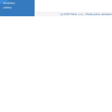
obrážteky
zelinka
(c) 2005 Fibris, s.r.o., Všetky práva vyhraden