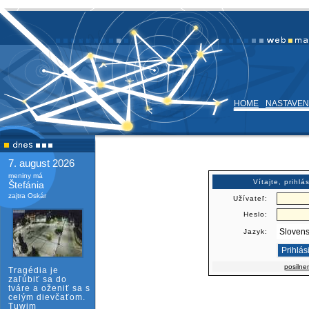
HOME
NASTAVEN
7. august 2026
meniny má
Vítajte, prihl
Štefánia
zajtra Oskár
Užívateľ:
Heslo:
Jazyk:
posilne
Tragédia je
zaľúbiť sa do
tváre a oženiť sa s
celým dievčaťom.
Tuwim