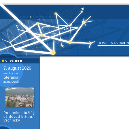
HOME
NASTAVEN
7. august 2026
meniny má
Štefánia
zajtra Oskár
Po niečom túžiť je
už dôvod k žitiu.
Vrchlický