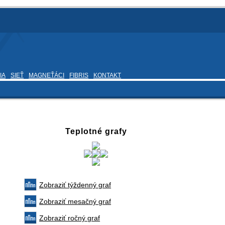
IA
SIEŤ
MAGNEŤÁCI
FIBRIS
KONTAKT
Teplotné grafy
Zobraziť týždenný graf
Zobraziť mesačný graf
Zobraziť ročný graf