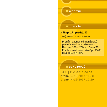
nákup
: 17 |
predaj
: 93
nový inzerát v sekcii rôzne
Predám zachovalú manželskú
posteľ s úložným priestorom.
Rozmer 160 x 200cm. Cena 70
Eur, bez matracov .Volať po 15:00
Hod. 0948/516822
lukic
11-1-2018
08:56
brano
4-12-2017
12:26
brano
4-12-2017
12:20