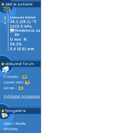
Liptovský Hrádok
28.1
(28.1)
°C
1015.5 hPa
U m/s
N
59.3%
0.0
(
0.0)
mm
O stránke...
99
counter strike
70
Len tak...
41
Vyhľadaj príspevok
Liptov z lietadla
obrážteky