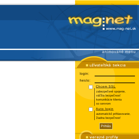
animované menu
login:
heslo:
Chcem SSL
zabezpečené spojenie,
väčšia bezpečnosť
komunikácie klienta
so servrom
Auto login
automatické prihlasovanie,
žiadna bezpečnosť