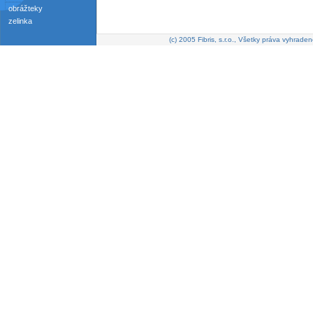
obrážteky
zelinka
(c) 2005 Fibris, s.r.o., Všetky práva vyhraden