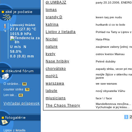
dr.UMBAJZ
party 20.10.2006, ENERGY
tomas
srandy:D
leeen taq pre nudu
katrina
hurikanik ci co to bolo
Liptovský Hrádok
27.9
(27.9)
°C
Liptov z lietadla
Pohlad na Tatry a Liptov
1015.9 hPa
Nicitel
Hata-PAta
nature
U m/s
N
zaujimave zabery [zdroj: n
58.0%
kvety
ostrov kvetov Mainau
0.0
(
0.0)
mm
Nase hribiky
Pekné dubáky
chorvátsko
zapady slnka, vecer pri m
motýle žijúce v skleníku
motýl1
jazere
warszawa
O stránke...
we saw warsaw.
99
counter strike
70
labute
nový obyvatelia Váhu
Len tak...
41
mjusicians
face \ / face
Vyhľadaj príspevok
Mandelbrotova množina... J
The Chaos Theory
Vychutnajte si jej krásu...
1
2
Liptov z lietadla