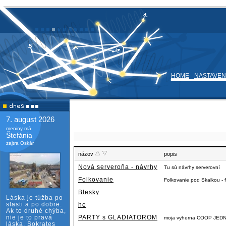
HOME
NASTAVEN
7. august 2026
meniny má
Štefánia
zajtra Oskár
názov
popis
Nová serveroňa - návrhy
Tu sú návrhy serverovní
Folkovanie
Folkovanie pod Skalkou - f
Blesky
Láska je túžba po
slasti a po dobre.
he
Ak to druhé chýba,
nie je to pravá
PARTY s GLADIATOROM
moja vyherna COOP JE
láska. Sokrates