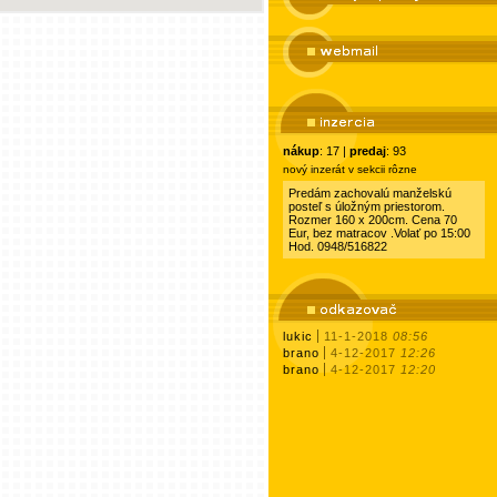
nákup
: 17 |
predaj
: 93
nový inzerát v sekcii rôzne
Predám zachovalú manželskú
posteľ s úložným priestorom.
Rozmer 160 x 200cm. Cena 70
Eur, bez matracov .Volať po 15:00
Hod. 0948/516822
lukic
11-1-2018
08:56
brano
4-12-2017
12:26
brano
4-12-2017
12:20