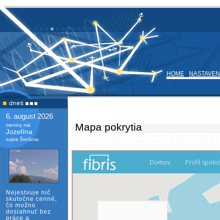
HOME
NASTAVEN
6. august 2026
Mapa pokrytia
meniny má
Jozefína
zajtra Štefánia
Nejestvuje nič
skutočne cenné,
čo možno
dosiahnuť bez
práce a