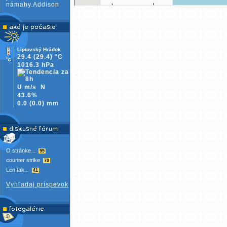
námahy.Addison
Liptovský Hrádok
29.4
(29.4)
°C
1016.3 hPa
U m/s
N
43.6%
0.0
(
0.0)
mm
O stránke...
99
counter strike
70
Len tak...
41
Vyhľadaj príspevok