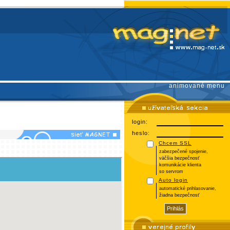
animované menu
login:
heslo:
Chcem SSL
zabezpečené spojenie,
väčšia bezpečnosť
komunikácie klienta
so servrom
Auto login
automatické prihlasovanie,
žiadna bezpečnosť