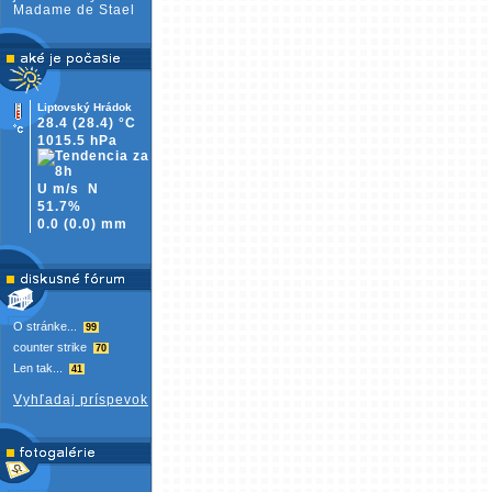
Madame de Stael
Liptovský Hrádok
28.4
(28.4)
°C
1015.5 hPa
U m/s
N
51.7%
0.0
(
0.0)
mm
O stránke...
99
counter strike
70
Len tak...
41
Vyhľadaj príspevok