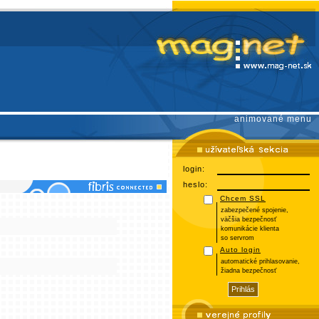
animované menu
login:
heslo:
Chcem SSL
zabezpečené spojenie,
väčšia bezpečnosť
komunikácie klienta
so servrom
Auto login
automatické prihlasovanie,
žiadna bezpečnosť