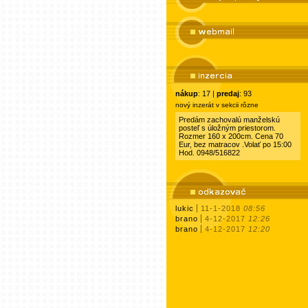
nákup
: 17 |
predaj
: 93
nový inzerát v sekcii rôzne
Predám zachovalú manželskú
posteľ s úložným priestorom.
Rozmer 160 x 200cm. Cena 70
Eur, bez matracov .Volať po 15:00
Hod. 0948/516822
lukic
11-1-2018
08:56
brano
4-12-2017
12:26
brano
4-12-2017
12:20