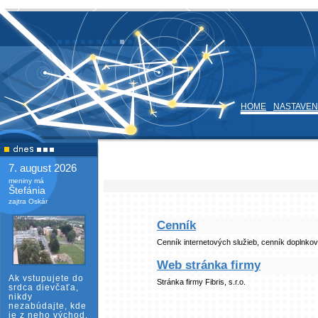
HOME
NASTAVEN
7. august 2026
meniny má
Štefánia
zajtra Oskár
Cenník
Cenník internetových služieb, cenník doplnkov
Web stránka firmy
Ak vstupujete do
Stránka firmy Fibris, s.r.o.
srdca dievčaťa,
nikdy
nezabúdajte, kde
je z neho východ.