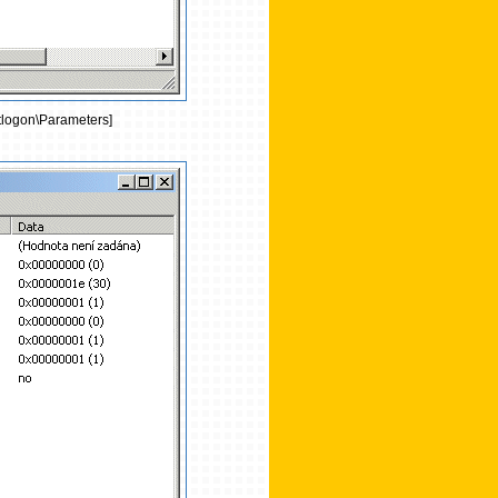
tlogon\Parameters]