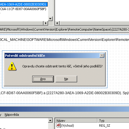
_LOCAL_MACHINE\SOFTWARE\Microsoft\Windows\CurrentVersion\Explorer\Remot
1CF-8D87-00AA0060F5BF} a {2227A280-3AEA-1069-A2DE-08002B30309D}. Spýta sa 