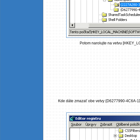
Potom narolujte na vetvu [HKEY
Kde dáte zmazať obe vetvy {D6277990-4C6A-1