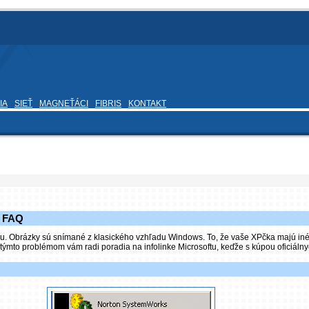
IA
SIEŤ
MAGNEŤÁCI
FIBRIS
KONTAKT
e FAQ
ku. Obrázky sú snímané z klasického vzhľadu Windows. To, že vaše XPčka majú iné o
 týmto problémom vám radi poradia na infolinke Microsoftu, keďže s kúpou oficiál