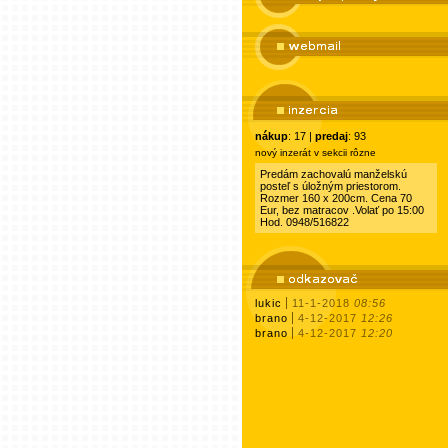
nákup
: 17 |
predaj
: 93
nový inzerát v sekcii rôzne
Predám zachovalú manželskú
posteľ s úložným priestorom.
Rozmer 160 x 200cm. Cena 70
Eur, bez matracov .Volať po 15:00
Hod. 0948/516822
lukic
11-1-2018
08:56
brano
4-12-2017
12:26
brano
4-12-2017
12:20