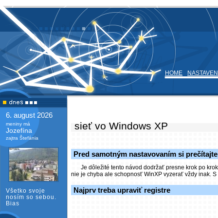
HOME
NASTAVEN
6. august 2026
sieť vo Windows XP
meniny má
Jozefína
zajtra Štefánia
Pred samotným nastavovaním si prečítajt
Je dôležité tento návod dodržať presne krok po kro
nie je chyba ale schopnosť WinXP vyzerať vždy inak. S
Najprv treba upraviť registre
Všetko svoje
nosím so sebou.
Bias