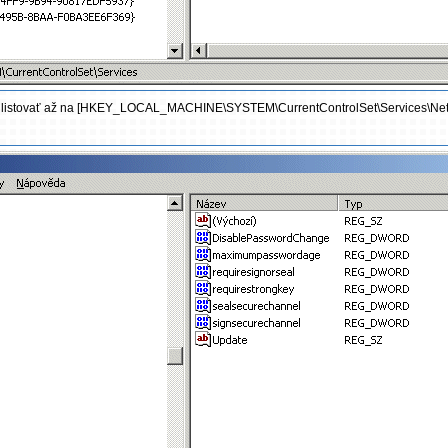
nite listovať až na [HKEY_LOCAL_MACHINE\SYSTEM\CurrentControlSet\Services\Ne