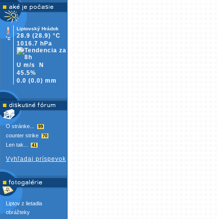
Liptovský Hrádok
28.9
(28.9)
°C
1016.7 hPa
U m/s
N
45.5%
0.0
(
0.0)
mm
O stránke...
99
counter strike
70
Len tak...
41
Vyhľadaj príspevok
Liptov z lietadla
obrážteky