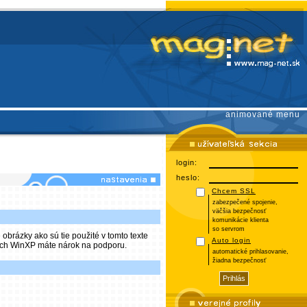
animované menu
login:
heslo:
Chcem SSL
zabezpečené spojenie,
väčšia bezpečnosť
komunikácie klienta
so servrom
brázky ako sú tie použité v tomto texte
Auto login
nych WinXP máte nárok na podporu.
automatické prihlasovanie,
žiadna bezpečnosť