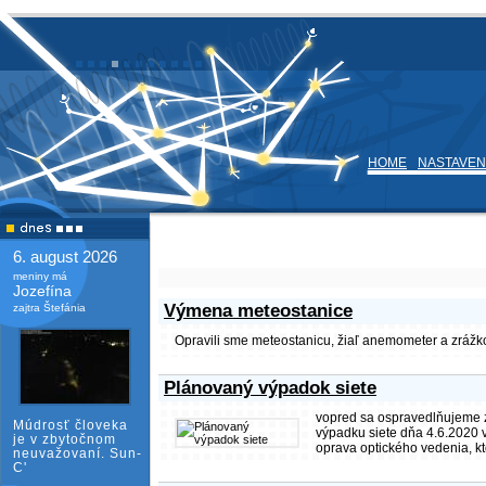
HOME
NASTAVEN
6. august 2026
meniny má
Jozefína
Výmena meteostanice
zajtra Štefánia
Opravili sme meteostanicu, žiaľ anemometer a zrážk
Plánovaný výpadok siete
vopred sa ospravedlňujeme z
Múdrosť človeka
výpadku siete dňa 4.6.2020 
je v zbytočnom
oprava optického vedenia, k
neuvažovaní. Sun-
C'