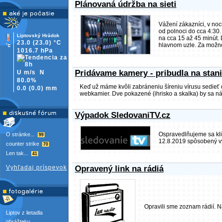
Plánovaná údržba na sieti
Vážení zákazníci, v noc
od polnoci do cca 4:30.
Liptovský Hrádok
na cca 15 až 45 minút.
23.0
(23.0)
°C
hlavnom uzle. Za možné
1016.7 hPa
Pridávame kamery - pribudla na stan
U m/s
N
80.0%
Keď už máme kvôli zabráneniu šíreniu vírusu sedieť
0.0
(
0.0)
mm
webkamier. Dve pokazené (ihrisko a skalka) by sa nám
Výpadok SledovaniTV.cz
Ospravedlňujeme sa kli
O stránke...
99
12.8.2019 spôsobený v
counter strike
70
Len tak...
41
Vyhľadaj príspevok
Opravený link na rádiá
Opravili sme zoznam rádií. 
Liptov z lietadla
obrážteky