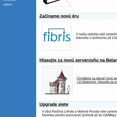
zelinka
Začíname novú éru
V našej optickej sieti vymie
Internetu s rýchlosťou až 1G
Hlasujte za novú serverovňu na Bela
Chystáme sa stavať novú serv
J.D.Matejovie. Hlasujte za n
Upgrade siete
V obci Pavčina Lehota a Veterná Poruba sme vymenili 
Novinka umožní prenosové rýchlosti až do 100Mbps.