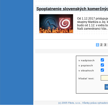
Spoplatnenie slovenských komerčný
Od 1.12.2017 pristupuj
skupiny Markíza a Joj. 
budú od 1.12. v extra b
Naši zamestnanci Vás..
1
2
3
v nadpisoch
v popisoch
v obsahoch
hľadať text:
(c) 2005 Fibris, s.r.o., Všetky práva vyhraden