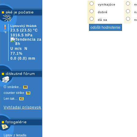
vynikajúce
n
dobré
n
dá sa
n
Liptovský Hrádok
23.5
(23.5)
°C
1016.5 hPa
U m/s
N
77.1%
0.0
(
0.0)
mm
O stránke...
99
counter strike
70
Len tak...
41
Vyhľadaj príspevok
Liptov z lietadla