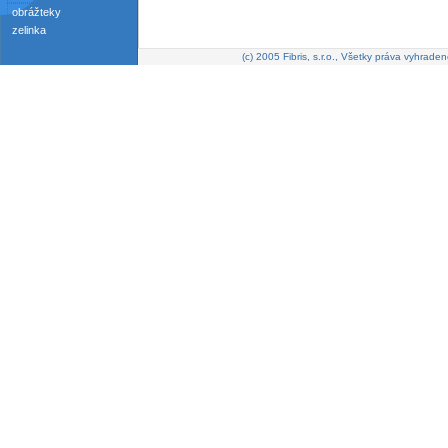
obrážteky
zelinka
(c) 2005 Fibris, s.r.o., Všetky práva vyhraden