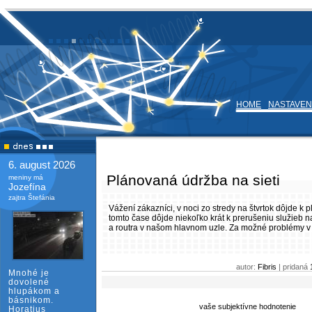
HOME
NASTAVEN
6. august 2026
Plánovaná údržba na sieti
meniny má
Jozefína
zajtra Štefánia
Vážení zákazníci, v noci zo stredy na štvrtok dôjde k 
tomto čase dôjde niekoľko krát k prerušeniu služieb
a routra v našom hlavnom uzle. Za možné problémy v
autor:
Fibris
| pridaná
Mnohé je
dovolené
hlupákom a
básnikom.
vaše subjektívne hodnotenie
Horatius