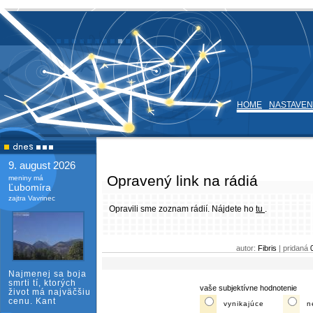
HOME
NASTAVEN
9. august 2026
Opravený link na rádiá
meniny má
Ľubomíra
zajtra Vavrinec
Opravili sme zoznam rádií. Nájdete ho
tu
.
autor:
Fibris
| pridaná
Najmenej sa boja
smrti tí, ktorých
vaše subjektívne hodnotenie
život má najväčšiu
cenu. Kant
vynikajúce
n