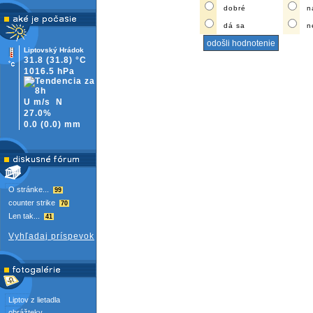
dobré
n
dá sa
n
Liptovský Hrádok
31.8
(31.8)
°C
1016.5 hPa
U m/s
N
27.0%
0.0
(
0.0)
mm
O stránke...
99
counter strike
70
Len tak...
41
Vyhľadaj príspevok
Liptov z lietadla
obrážteky