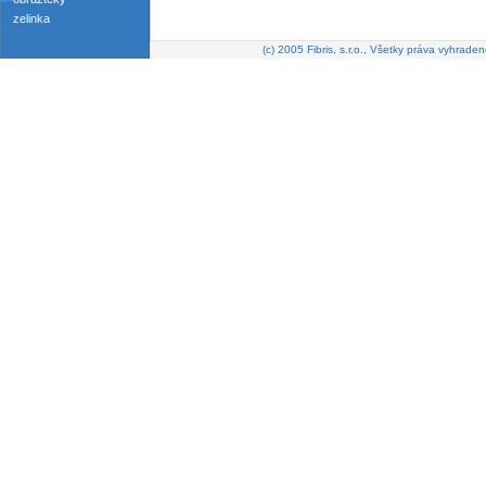
zelinka
(c) 2005 Fibris, s.r.o., Všetky práva vyhraden